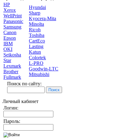
HP
Hyundai
Xerox
Sharp
WellPrint
Kyocera-Mita
Panasonic
Minolta
Samsung
Ricoh
Canon
Toshiba
Epson
CartEco
IBM
Lasting
OKI
Katun
Seikosha
Colortek
Star
L-PRO
Lexmark
Goodwin-LTC
Brother
Mitsubishi
Fullmark
Поиск по сайту:
Личный кабинет
Логин:
Пароль: