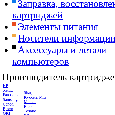
Заправка, восстановле
картриджей
Элементы питания
Носители информаци
Аксессуары и детали
компьютеров
Производитель картридже
HP
Xerox
Sharp
Panasonic
Kyocera-Mita
Samsung
Minolta
Canon
Ricoh
Epson
Toshiba
OKI