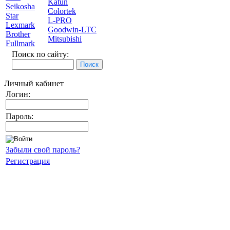
Katun
Seikosha
Colortek
Star
L-PRO
Lexmark
Goodwin-LTC
Brother
Mitsubishi
Fullmark
Поиск по сайту:
Личный кабинет
Логин:
Пароль:
Забыли свой пароль?
Регистрация