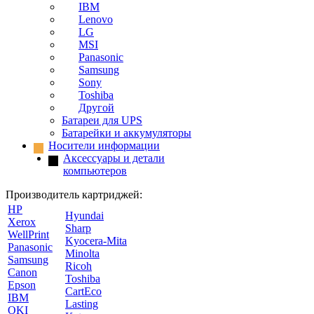
IBM
Lenovo
LG
MSI
Panasonic
Samsung
Sony
Toshiba
Другой
Батареи для UPS
Батарейки и аккумуляторы
Носители информации
Аксессуары и детали
компьютеров
Производитель картриджей:
HP
Hyundai
Xerox
Sharp
WellPrint
Kyocera-Mita
Panasonic
Minolta
Samsung
Ricoh
Canon
Toshiba
Epson
CartEco
IBM
Lasting
OKI