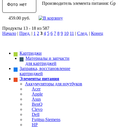
Производитель элемента питания: Gp
459.00 руб.
Продукты 13 - 18 из 587
Начало
|
Пред.
|
1
2
3
4
5
6
7
8
9
10
11
|
След.
|
Конец
Картриджи
Материалы и запчасти
для картриджей
Заправка, восстановление
картриджей
Элементы питания
Аккумуляторы для ноутбуков
Acer
Apple
Asus
BenQ
Clevo
Dell
Fujitsu-Siemens
HP