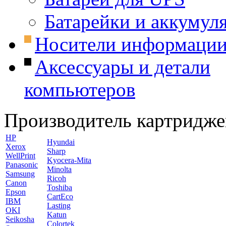
Батарейки и аккумул
Носители информаци
Аксессуары и детали
компьютеров
Производитель картридже
HP
Hyundai
Xerox
Sharp
WellPrint
Kyocera-Mita
Panasonic
Minolta
Samsung
Ricoh
Canon
Toshiba
Epson
CartEco
IBM
Lasting
OKI
Katun
Seikosha
Colortek