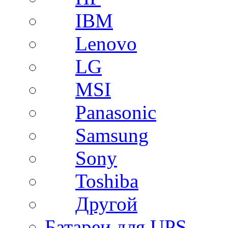
IBM
Lenovo
LG
MSI
Panasonic
Samsung
Sony
Toshiba
Другой
Батареи для UPS