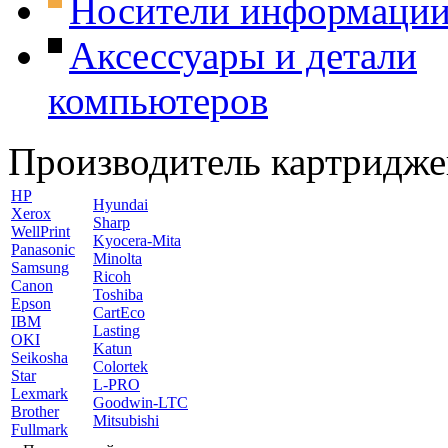
Носители информаци
Аксессуары и детали
компьютеров
Производитель картридже
HP
Hyundai
Xerox
Sharp
WellPrint
Kyocera-Mita
Panasonic
Minolta
Samsung
Ricoh
Canon
Toshiba
Epson
CartEco
IBM
Lasting
OKI
Katun
Seikosha
Colortek
Star
L-PRO
Lexmark
Goodwin-LTC
Brother
Mitsubishi
Fullmark