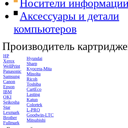
Носители информаци
Аксессуары и детали
компьютеров
Производитель картридже
HP
Hyundai
Xerox
Sharp
WellPrint
Kyocera-Mita
Panasonic
Minolta
Samsung
Ricoh
Canon
Toshiba
Epson
CartEco
IBM
Lasting
OKI
Katun
Seikosha
Colortek
Star
L-PRO
Lexmark
Goodwin-LTC
Brother
Mitsubishi
Fullmark