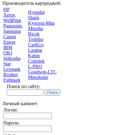
Производитель картриджей:
HP
Hyundai
Xerox
Sharp
WellPrint
Kyocera-Mita
Panasonic
Minolta
Samsung
Ricoh
Canon
Toshiba
Epson
CartEco
IBM
Lasting
OKI
Katun
Seikosha
Colortek
Star
L-PRO
Lexmark
Goodwin-LTC
Brother
Mitsubishi
Fullmark
Поиск по сайту:
Личный кабинет
Логин:
Пароль: