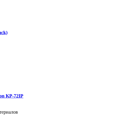
ck)
on KP-72IP
териалов