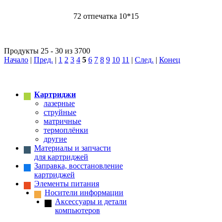
72 отпечатка 10*15
Продукты 25 - 30 из 3700
Начало
|
Пред.
|
1
2
3
4
5
6
7
8
9
10
11
|
След.
|
Конец
Картриджи
лазерные
струйные
матричные
термоплёнки
другие
Материалы и запчасти
для картриджей
Заправка, восстановление
картриджей
Элементы питания
Носители информации
Аксессуары и детали
компьютеров