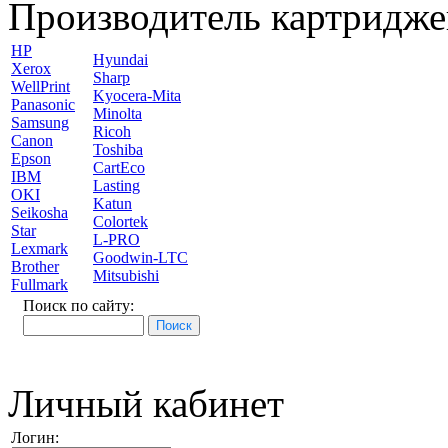
Производитель картридже
HP
Hyundai
Xerox
Sharp
WellPrint
Kyocera-Mita
Panasonic
Minolta
Samsung
Ricoh
Canon
Toshiba
Epson
CartEco
IBM
Lasting
OKI
Katun
Seikosha
Colortek
Star
L-PRO
Lexmark
Goodwin-LTC
Brother
Mitsubishi
Fullmark
Поиск по сайту:
Личный кабинет
Логин: