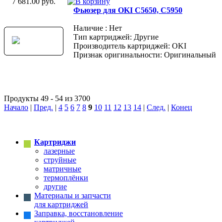
7 681.00 руб.
Фьюзер для OKI C5650, C5950
Наличие : Нет
Тип картриджей: Другие
Производитель картриджей: OKI
Признак оригинальности: Оригинальный
Продукты 49 - 54 из 3700
Начало
|
Пред.
|
4
5
6
7
8
9
10
11
12
13
14
|
След.
|
Конец
Картриджи
лазерные
струйные
матричные
термоплёнки
другие
Материалы и запчасти
для картриджей
Заправка, восстановление