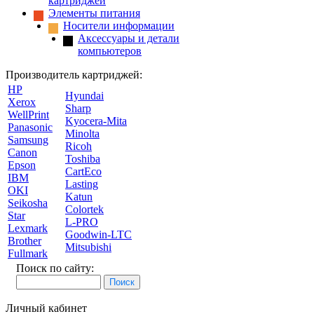
картриджей
Элементы питания
Носители информации
Аксессуары и детали
компьютеров
Производитель картриджей:
HP
Hyundai
Xerox
Sharp
WellPrint
Kyocera-Mita
Panasonic
Minolta
Samsung
Ricoh
Canon
Toshiba
Epson
CartEco
IBM
Lasting
OKI
Katun
Seikosha
Colortek
Star
L-PRO
Lexmark
Goodwin-LTC
Brother
Mitsubishi
Fullmark
Поиск по сайту:
Личный кабинет