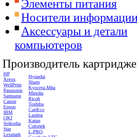
Элементы питания
Носители информаци
Аксессуары и детали
компьютеров
Производитель картридже
HP
Hyundai
Xerox
Sharp
WellPrint
Kyocera-Mita
Panasonic
Minolta
Samsung
Ricoh
Canon
Toshiba
Epson
CartEco
IBM
Lasting
OKI
Katun
Seikosha
Colortek
Star
L-PRO
Lexmark