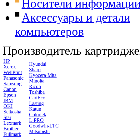
Носители информаци
Аксессуары и детали
компьютеров
Производитель картридже
HP
Hyundai
Xerox
Sharp
WellPrint
Kyocera-Mita
Panasonic
Minolta
Samsung
Ricoh
Canon
Toshiba
Epson
CartEco
IBM
Lasting
OKI
Katun
Seikosha
Colortek
Star
L-PRO
Lexmark
Goodwin-LTC
Brother
Mitsubishi
Fullmark