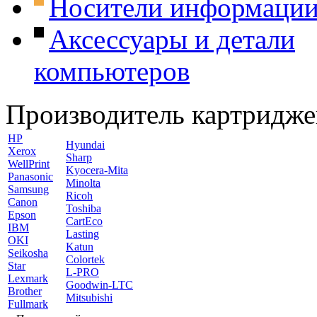
Носители информаци
Аксессуары и детали
компьютеров
Производитель картридже
HP
Hyundai
Xerox
Sharp
WellPrint
Kyocera-Mita
Panasonic
Minolta
Samsung
Ricoh
Canon
Toshiba
Epson
CartEco
IBM
Lasting
OKI
Katun
Seikosha
Colortek
Star
L-PRO
Lexmark
Goodwin-LTC
Brother
Mitsubishi
Fullmark