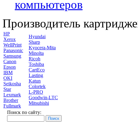
компьютеров
Производитель картридже
HP
Hyundai
Xerox
Sharp
WellPrint
Kyocera-Mita
Panasonic
Minolta
Samsung
Ricoh
Canon
Toshiba
Epson
CartEco
IBM
Lasting
OKI
Katun
Seikosha
Colortek
Star
L-PRO
Lexmark
Goodwin-LTC
Brother
Mitsubishi
Fullmark
Поиск по сайту: