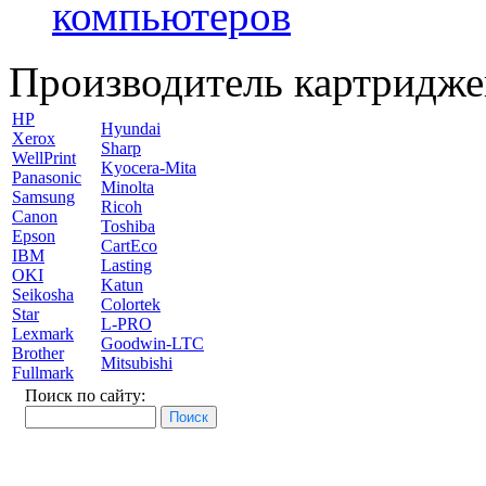
компьютеров
Производитель картридже
HP
Hyundai
Xerox
Sharp
WellPrint
Kyocera-Mita
Panasonic
Minolta
Samsung
Ricoh
Canon
Toshiba
Epson
CartEco
IBM
Lasting
OKI
Katun
Seikosha
Colortek
Star
L-PRO
Lexmark
Goodwin-LTC
Brother
Mitsubishi
Fullmark
Поиск по сайту: