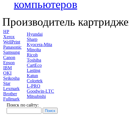
компьютеров
Производитель картридже
HP
Hyundai
Xerox
Sharp
WellPrint
Kyocera-Mita
Panasonic
Minolta
Samsung
Ricoh
Canon
Toshiba
Epson
CartEco
IBM
Lasting
OKI
Katun
Seikosha
Colortek
Star
L-PRO
Lexmark
Goodwin-LTC
Brother
Mitsubishi
Fullmark
Поиск по сайту: