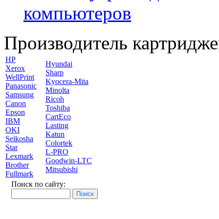
компьютеров
Производитель картридже
HP
Hyundai
Xerox
Sharp
WellPrint
Kyocera-Mita
Panasonic
Minolta
Samsung
Ricoh
Canon
Toshiba
Epson
CartEco
IBM
Lasting
OKI
Katun
Seikosha
Colortek
Star
L-PRO
Lexmark
Goodwin-LTC
Brother
Mitsubishi
Fullmark
Поиск по сайту: