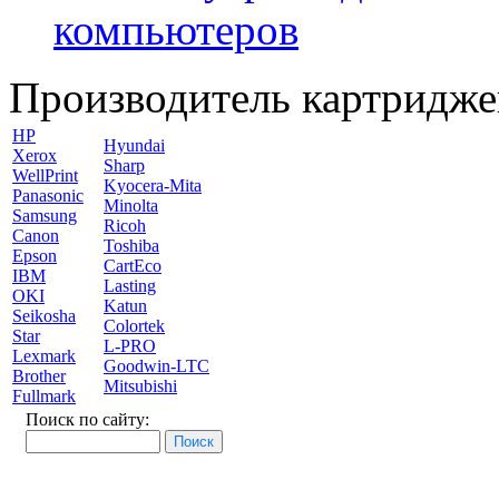
компьютеров
Производитель картридже
HP
Hyundai
Xerox
Sharp
WellPrint
Kyocera-Mita
Panasonic
Minolta
Samsung
Ricoh
Canon
Toshiba
Epson
CartEco
IBM
Lasting
OKI
Katun
Seikosha
Colortek
Star
L-PRO
Lexmark
Goodwin-LTC
Brother
Mitsubishi
Fullmark
Поиск по сайту: