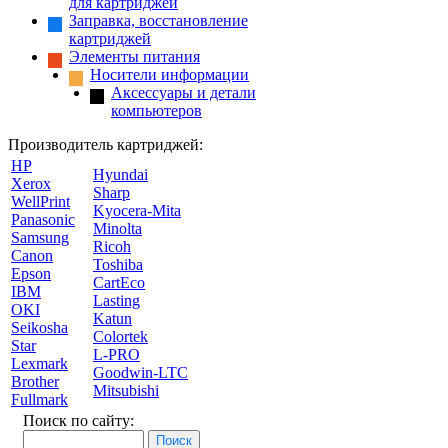
для картриджей
Заправка, восстановление
картриджей
Элементы питания
Носители информации
Аксессуары и детали
компьютеров
Производитель картриджей:
HP
Hyundai
Xerox
Sharp
WellPrint
Kyocera-Mita
Panasonic
Minolta
Samsung
Ricoh
Canon
Toshiba
Epson
CartEco
IBM
Lasting
OKI
Katun
Seikosha
Colortek
Star
L-PRO
Lexmark
Goodwin-LTC
Brother
Mitsubishi
Fullmark
Поиск по сайту: