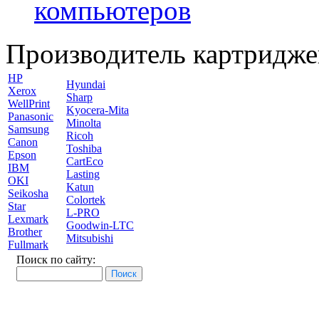
компьютеров
Производитель картридже
HP
Hyundai
Xerox
Sharp
WellPrint
Kyocera-Mita
Panasonic
Minolta
Samsung
Ricoh
Canon
Toshiba
Epson
CartEco
IBM
Lasting
OKI
Katun
Seikosha
Colortek
Star
L-PRO
Lexmark
Goodwin-LTC
Brother
Mitsubishi
Fullmark
Поиск по сайту: