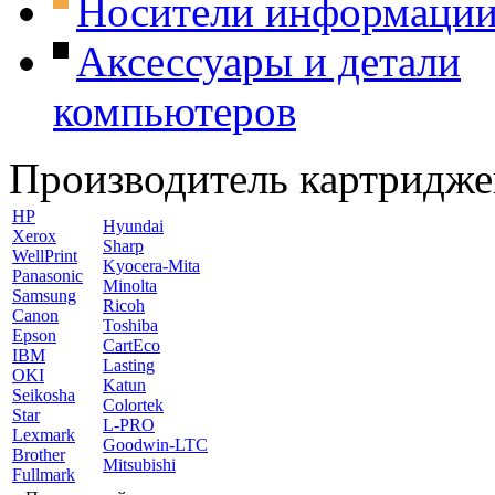
Носители информаци
Аксессуары и детали
компьютеров
Производитель картридже
HP
Hyundai
Xerox
Sharp
WellPrint
Kyocera-Mita
Panasonic
Minolta
Samsung
Ricoh
Canon
Toshiba
Epson
CartEco
IBM
Lasting
OKI
Katun
Seikosha
Colortek
Star
L-PRO
Lexmark
Goodwin-LTC
Brother
Mitsubishi
Fullmark