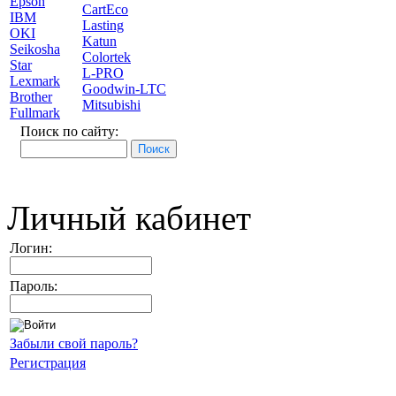
Epson
CartEco
IBM
Lasting
OKI
Katun
Seikosha
Colortek
Star
L-PRO
Lexmark
Goodwin-LTC
Brother
Mitsubishi
Fullmark
Поиск по сайту:
Личный кабинет
Логин:
Пароль:
Забыли свой пароль?
Регистрация