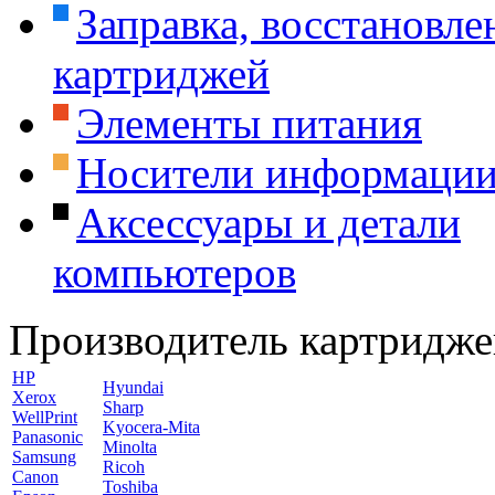
Заправка, восстановле
картриджей
Элементы питания
Носители информаци
Аксессуары и детали
компьютеров
Производитель картридже
HP
Hyundai
Xerox
Sharp
WellPrint
Kyocera-Mita
Panasonic
Minolta
Samsung
Ricoh
Canon
Toshiba