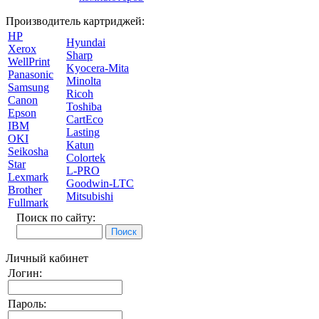
Производитель картриджей:
HP
Hyundai
Xerox
Sharp
WellPrint
Kyocera-Mita
Panasonic
Minolta
Samsung
Ricoh
Canon
Toshiba
Epson
CartEco
IBM
Lasting
OKI
Katun
Seikosha
Colortek
Star
L-PRO
Lexmark
Goodwin-LTC
Brother
Mitsubishi
Fullmark
Поиск по сайту:
Личный кабинет
Логин:
Пароль: