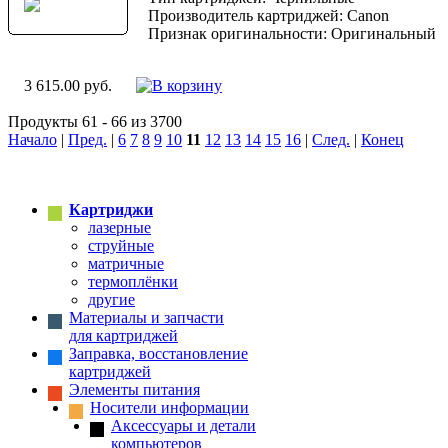
Производитель картриджей: Canon
Признак оригинальности: Оригинальный
3 615.00 руб.
Продукты 61 - 66 из 3700
Начало
|
Пред.
|
6
7
8
9
10
11
12
13
14
15
16
|
След.
|
Конец
Картриджи
лазерные
струйные
матричные
термоплёнки
другие
Материалы и запчасти
для картриджей
Заправка, восстановление
картриджей
Элементы питания
Носители информации
Аксессуары и детали
компьютеров