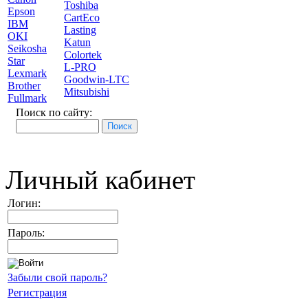
Toshiba
Epson
CartEco
IBM
Lasting
OKI
Katun
Seikosha
Colortek
Star
L-PRO
Lexmark
Goodwin-LTC
Brother
Mitsubishi
Fullmark
Поиск по сайту:
Личный кабинет
Логин:
Пароль:
Забыли свой пароль?
Регистрация