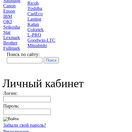
Samsung
Ricoh
Canon
Toshiba
Epson
CartEco
IBM
Lasting
OKI
Katun
Seikosha
Colortek
Star
L-PRO
Lexmark
Goodwin-LTC
Brother
Mitsubishi
Fullmark
Поиск по сайту:
Личный кабинет
Логин:
Пароль:
Забыли свой пароль?
Регистрация