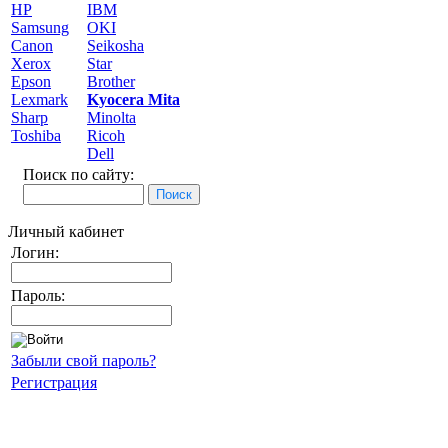
HP
IBM
Samsung
OKI
Canon
Seikosha
Xerox
Star
Epson
Brother
Lexmark
Kyocera Mita
Sharp
Minolta
Toshiba
Ricoh
Dell
Поиск по сайту:
Личный кабинет
Логин:
Пароль:
Забыли свой пароль?
Регистрация