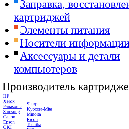
Заправка, восстановле
картриджей
Элементы питания
Носители информаци
Аксессуары и детали
компьютеров
Производитель картридже
HP
Xerox
Sharp
Panasonic
Kyocera-Mita
Samsung
Minolta
Canon
Ricoh
Epson
Toshiba
OKI