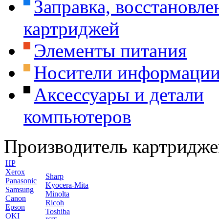
Заправка, восстановле
картриджей
Элементы питания
Носители информаци
Аксессуары и детали
компьютеров
Производитель картридже
HP
Xerox
Sharp
Panasonic
Kyocera-Mita
Samsung
Minolta
Canon
Ricoh
Epson
Toshiba
OKI