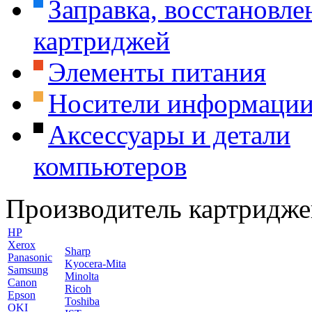
Заправка, восстановле
картриджей
Элементы питания
Носители информаци
Аксессуары и детали
компьютеров
Производитель картридже
HP
Xerox
Sharp
Panasonic
Kyocera-Mita
Samsung
Minolta
Canon
Ricoh
Epson
Toshiba
OKI