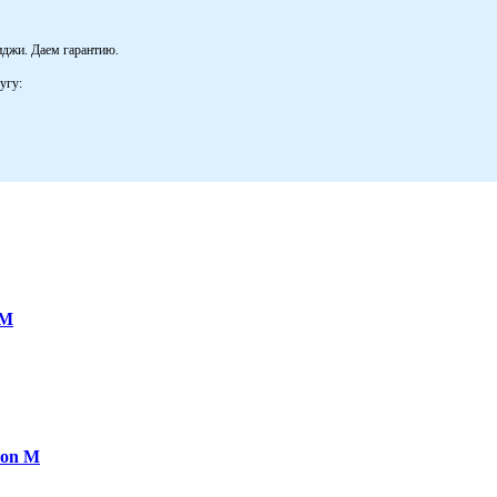
иджи. Даем гарантию.
угу:
 M
non M