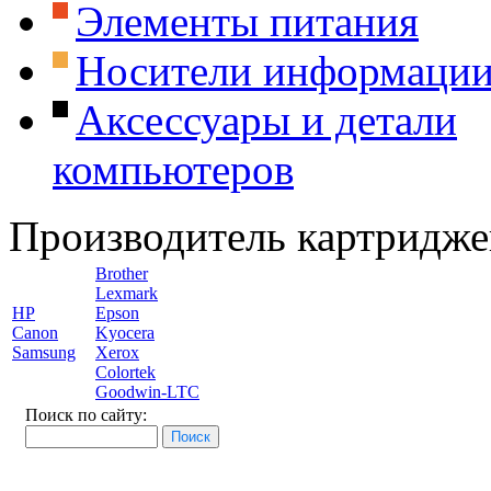
Элементы питания
Носители информаци
Аксессуары и детали
компьютеров
Производитель картридже
Brother
Lexmark
HP
Epson
Canon
Kyocera
Samsung
Xerox
Colortek
Goodwin-LTC
Поиск по сайту: