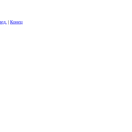
лед.
|
Конец