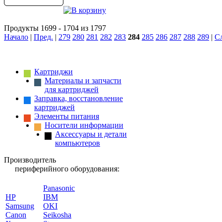
Продукты 1699 - 1704 из 1797
Начало
|
Пред.
|
279
280
281
282
283
284
285
286
287
288
289
|
С
Картриджи
Материалы и запчасти
для картриджей
Заправка, восстановление
картриджей
Элементы питания
Носители информации
Аксессуары и детали
компьютеров
Производитель
периферийного оборудования:
Panasonic
HP
IBM
Samsung
OKI
Canon
Seikosha