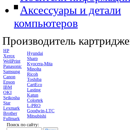
Аксессуары и детали
компьютеров
Производитель картридже
HP
Hyundai
Xerox
Sharp
WellPrint
Kyocera-Mita
Panasonic
Minolta
Samsung
Ricoh
Canon
Toshiba
Epson
CartEco
IBM
Lasting
OKI
Katun
Seikosha
Colortek
Star
L-PRO
Lexmark
Goodwin-LTC
Brother
Mitsubishi
Fullmark
Поиск по сайту: