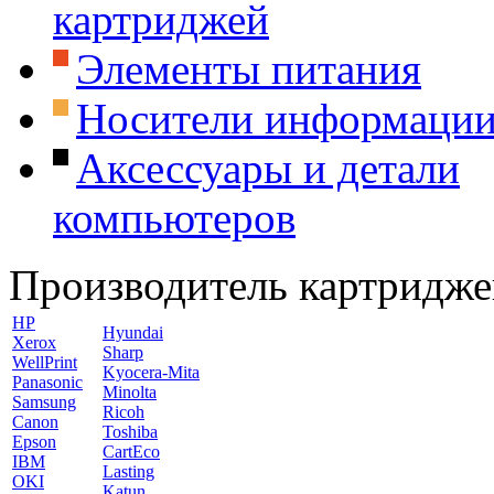
картриджей
Элементы питания
Носители информаци
Аксессуары и детали
компьютеров
Производитель картридже
HP
Hyundai
Xerox
Sharp
WellPrint
Kyocera-Mita
Panasonic
Minolta
Samsung
Ricoh
Canon
Toshiba
Epson
CartEco
IBM
Lasting
OKI
Katun