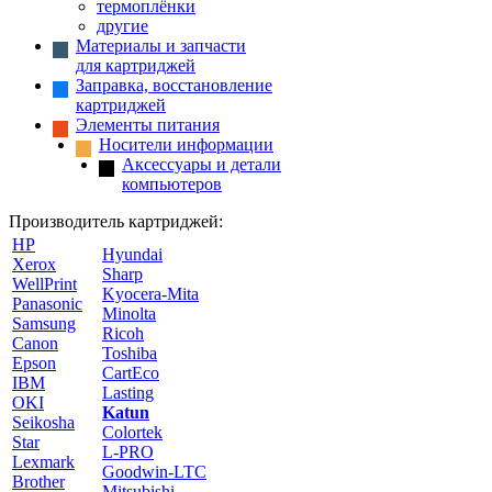
термоплёнки
другие
Материалы и запчасти
для картриджей
Заправка, восстановление
картриджей
Элементы питания
Носители информации
Аксессуары и детали
компьютеров
Производитель картриджей:
HP
Hyundai
Xerox
Sharp
WellPrint
Kyocera-Mita
Panasonic
Minolta
Samsung
Ricoh
Canon
Toshiba
Epson
CartEco
IBM
Lasting
OKI
Katun
Seikosha
Colortek
Star
L-PRO
Lexmark
Goodwin-LTC
Brother
Mitsubishi