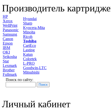
Производитель картридже
HP
Hyundai
Xerox
Sharp
WellPrint
Kyocera-Mita
Panasonic
Minolta
Samsung
Ricoh
Canon
Toshiba
Epson
CartEco
IBM
Lasting
OKI
Katun
Seikosha
Colortek
Star
L-PRO
Lexmark
Goodwin-LTC
Brother
Mitsubishi
Fullmark
Поиск по сайту:
Личный кабинет