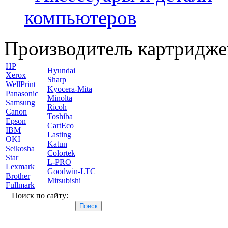
компьютеров
Производитель картридже
HP
Hyundai
Xerox
Sharp
WellPrint
Kyocera-Mita
Panasonic
Minolta
Samsung
Ricoh
Canon
Toshiba
Epson
CartEco
IBM
Lasting
OKI
Katun
Seikosha
Colortek
Star
L-PRO
Lexmark
Goodwin-LTC
Brother
Mitsubishi
Fullmark
Поиск по сайту: