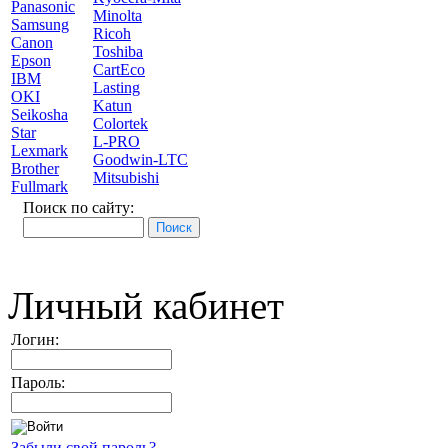
Panasonic
Minolta
Samsung
Ricoh
Canon
Toshiba
Epson
CartEco
IBM
Lasting
OKI
Katun
Seikosha
Colortek
Star
L-PRO
Lexmark
Goodwin-LTC
Brother
Mitsubishi
Fullmark
Поиск по сайту:
Личный кабинет
Логин:
Пароль:
Забыли свой пароль?