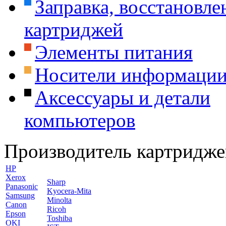
Заправка, восстановле
картриджей
Элементы питания
Носители информаци
Аксессуары и детали
компьютеров
Производитель картридже
HP
Xerox
Sharp
Panasonic
Kyocera-Mita
Samsung
Minolta
Canon
Ricoh
Epson
Toshiba
OKI