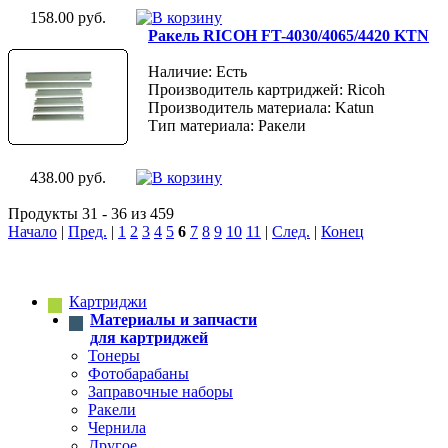
158.00 руб.
Ракель RICOH FT-4030/4065/4420 KTN
Наличие: Есть
Производитель картриджей: Ricoh
Производитель материала: Katun
Тип материала: Ракели
438.00 руб.
Продукты 31 - 36 из 459
Начало
|
Пред.
|
1
2
3
4
5
6
7
8
9
10
11
|
След.
|
Конец
Картриджи
Материалы и запчасти
для картриджей
Тонеры
Фотобарабаны
Заправочные наборы
Ракели
Чернила
Другое