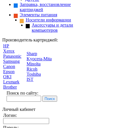
Заправка, восстановление
картриджей
Элементы питания
Носители информации
Аксессуары и детали
компьютеров
Производитель картриджей:
HP
Xerox
Sharp
Panasonic
Kyocera-Mita
Samsung
Minolta
Canon
Ricoh
Epson
Toshiba
OKI
IST
Lexmark
Brother
Поиск по сайту:
Личный кабинет
Логин:
Пароль: