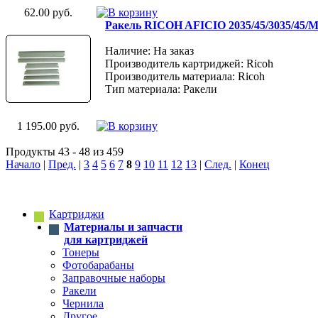
62.00 руб.
Ракель RICOH AFICIO 2035/45/3035/45/M
Наличие: На заказ
Производитель картриджей: Ricoh
Производитель материала: Ricoh
Тип материала: Ракели
1 195.00 руб.
Продукты 43 - 48 из 459
Начало
|
Пред.
|
3
4
5
6
7
8
9
10
11
12
13
|
След.
|
Конец
Картриджи
Материалы и запчасти
для картриджей
Тонеры
Фотобарабаны
Заправочные наборы
Ракели
Чернила
Другое