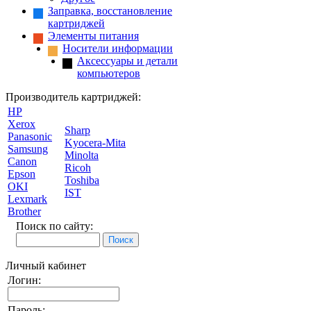
Заправка, восстановление
картриджей
Элементы питания
Носители информации
Аксессуары и детали
компьютеров
Производитель картриджей:
HP
Xerox
Sharp
Panasonic
Kyocera-Mita
Samsung
Minolta
Canon
Ricoh
Epson
Toshiba
OKI
IST
Lexmark
Brother
Поиск по сайту:
Личный кабинет
Логин:
Пароль: