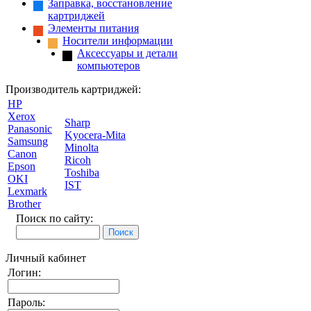
Заправка, восстановление
картриджей
Элементы питания
Носители информации
Аксессуары и детали
компьютеров
Производитель картриджей:
HP
Xerox
Sharp
Panasonic
Kyocera-Mita
Samsung
Minolta
Canon
Ricoh
Epson
Toshiba
OKI
IST
Lexmark
Brother
Поиск по сайту:
Личный кабинет
Логин:
Пароль: