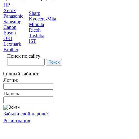
HP
Xerox
Sharp
Panasonic
Kyocera-Mita
Samsung
Minolta
Canon
Ricoh
Epson
Toshiba
OKI
IST
Lexmark
Brother
Поиск по сайту:
Личный кабинет
Логин:
Пароль:
Забыли свой пароль?
Регистрация