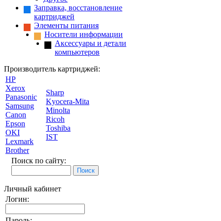
Заправка, восстановление
картриджей
Элементы питания
Носители информации
Аксессуары и детали
компьютеров
Производитель картриджей:
HP
Xerox
Sharp
Panasonic
Kyocera-Mita
Samsung
Minolta
Canon
Ricoh
Epson
Toshiba
OKI
IST
Lexmark
Brother
Поиск по сайту:
Личный кабинет
Логин:
Пароль: