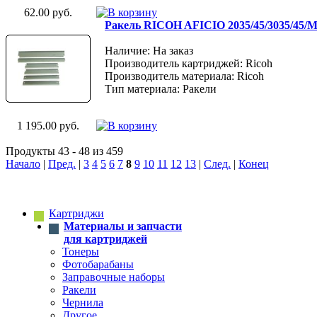
62.00 руб.
Ракель RICOH AFICIO 2035/45/3035/45/M
Наличие: На заказ
Производитель картриджей: Ricoh
Производитель материала: Ricoh
Тип материала: Ракели
1 195.00 руб.
Продукты 43 - 48 из 459
Начало
|
Пред.
|
3
4
5
6
7
8
9
10
11
12
13
|
След.
|
Конец
Картриджи
Материалы и запчасти
для картриджей
Тонеры
Фотобарабаны
Заправочные наборы
Ракели
Чернила
Другое