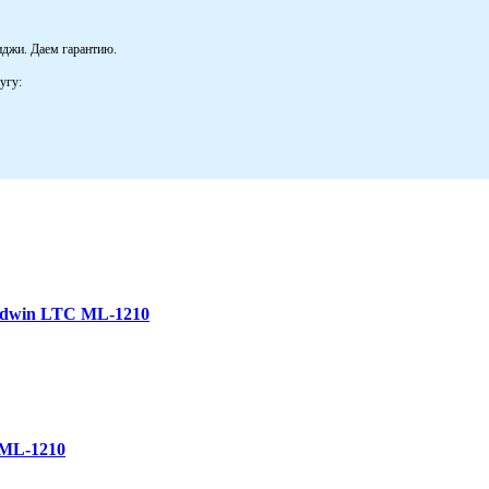
иджи. Даем гарантию.
угу:
odwin LTC ML-1210
 ML-1210