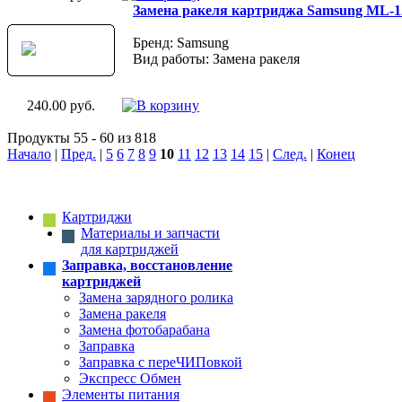
Замена ракеля картриджа Samsung ML-
Бренд: Samsung
Вид работы: Замена ракеля
240.00 руб.
Продукты 55 - 60 из 818
Начало
|
Пред.
|
5
6
7
8
9
10
11
12
13
14
15
|
След.
|
Конец
Картриджи
Материалы и запчасти
для картриджей
Заправка, восстановление
картриджей
Замена зарядного ролика
Замена ракеля
Замена фотобарабана
Заправка
Заправка с переЧИПовкой
Экспресс Обмен
Элементы питания