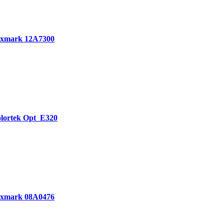
exmark 12A7300
lortek Opt_E320
exmark 08A0476