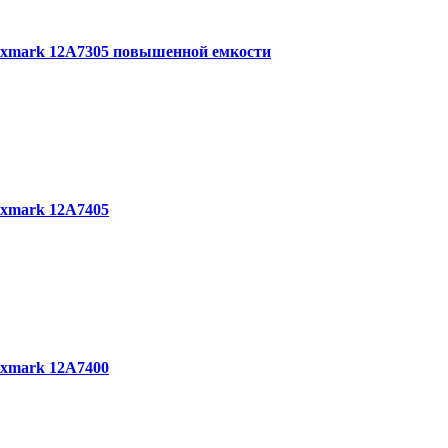
exmark 12A7305 повышенной емкости
exmark 12A7405
exmark 12A7400