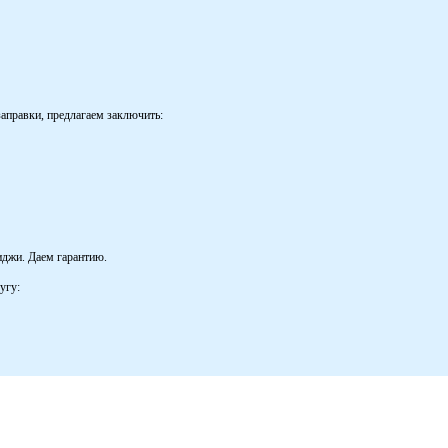
аправки, предлагаем заключить:
иджи. Даем гарантию.
угу: