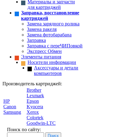
Материалы и запчасти
для картриджей
Заправка, восстановление
картриджей
Замена зарядного ролика
Замена ракеля
Замена фотобарабана
Заправка
Заправка с переЧИПовкой
Экспресс Обмен
Элементы питания
Носители информации
Аксессуары и детали
компьютеров
Производитель картриджей:
Brother
Lexmark
HP
Epson
Canon
Kyocera
Samsung
Xerox
Colortek
Goodwin-LTC
Поиск по сайту: