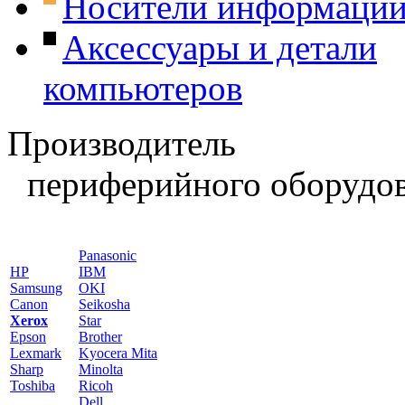
Носители информаци
Аксессуары и детали
компьютеров
Производитель
периферийного оборудов
Panasonic
HP
IBM
Samsung
OKI
Canon
Seikosha
Xerox
Star
Epson
Brother
Lexmark
Kyocera Mita
Sharp
Minolta
Toshiba
Ricoh
Dell