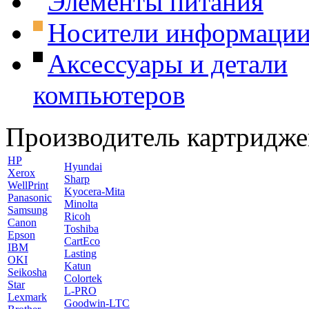
Элементы питания
Носители информаци
Аксессуары и детали
компьютеров
Производитель картридже
HP
Hyundai
Xerox
Sharp
WellPrint
Kyocera-Mita
Panasonic
Minolta
Samsung
Ricoh
Canon
Toshiba
Epson
CartEco
IBM
Lasting
OKI
Katun
Seikosha
Colortek
Star
L-PRO
Lexmark
Goodwin-LTC