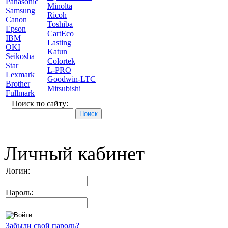
Panasonic
Minolta
Samsung
Ricoh
Canon
Toshiba
Epson
CartEco
IBM
Lasting
OKI
Katun
Seikosha
Colortek
Star
L-PRO
Lexmark
Goodwin-LTC
Brother
Mitsubishi
Fullmark
Поиск по сайту:
Личный кабинет
Логин:
Пароль:
Забыли свой пароль?