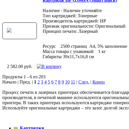
Картридж HP Q5949A (Smart Black)
Наличие : Наличие уточняйте
Тип картриджей: Тонерные
Производитель картриджей: HP
Признак оригинальности: Оригинальный
Принцип печати: Лазерный
Ресурс 2500 страниц A4, 5% заполнение
Масса товара с упаковкой 1 кг
Габариты 39x11,7x16,8 см
2 582.00 руб.
Продукты 1 - 6 из 203
Начало | Пред. |
1
2
3
4
5
6
7
8
9
10
11
|
След.
|
Конец
Процесс печати в лазерных принтерах обеспечивается благода
производителя, в печатной машине используются оригинальные
принтера. В таких принтерах используются картриджи тонерно
Используйте оригинальные картриджи – это залог долгой экс
Картриджи