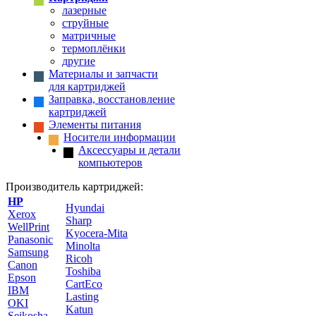
лазерные
струйные
матричные
термоплёнки
другие
Материалы и запчасти
для картриджей
Заправка, восстановление
картриджей
Элементы питания
Носители информации
Аксессуары и детали
компьютеров
Производитель картриджей:
HP
Hyundai
Xerox
Sharp
WellPrint
Kyocera-Mita
Panasonic
Minolta
Samsung
Ricoh
Canon
Toshiba
Epson
CartEco
IBM
Lasting
OKI
Katun
Seikosha